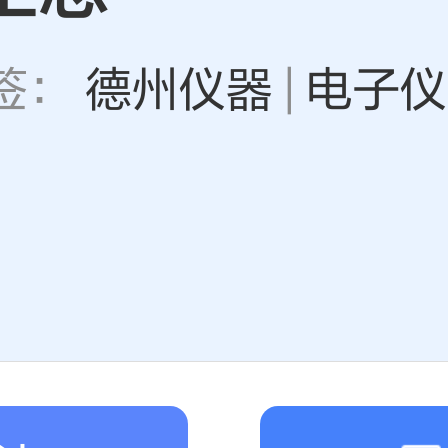
标签：
德州仪器
|
电子仪
销助力商家，开启夏
高可领
7300
元推广