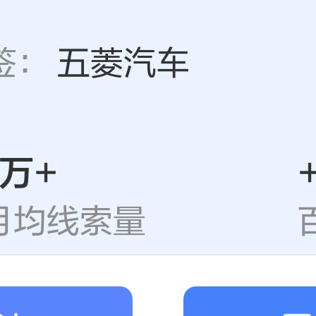
标签：
五菱汽车
1万+
销助力商家，开启夏
月均线索量
高可领
7300
元推广